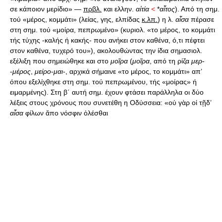
σε κάποιον μερίδιο» —
πρβλ.
και ελλην.
αἰτία
<
*
αἶτος
). Από τη σημ.
τού «μέρος, κομμάτι» (λείας, γης, ελπίδας
κ.λπ.
) η λ.
αἶσα
πέρασε
στη σημ. τού «μοίρα, πεπρωμένο» (κυριολ. «το μέρος, το κομμάτι
τής τύχης -καλής ή κακής- που ανήκει στον καθένα, ό,τι πέφτει
στον καθένα, τυχερό του»), ακολουθώντας την ίδια σημασιολ.
εξέλιξη που σημειώθηκε και στο
μοῖρα
(
μοῖρα
, από τη ρίζα
μερ
-
-
μέρος
,
μείρο
-
μαι
-, αρχικά σήμαινε «το μέρος, το κομμάτι» απ’
όπου εξελίχθηκε στη σημ. τού πεπρωμένου, τής «μοίρας» ή
ειμαρμένης). Στη β΄ αυτή σημ. έχουν φτάσει παράλληλα οι δύο
λέξεις στους χρόνους που συνετέθη η Οδύσσεια: «οὐ γὰρ oἱ τῇδ’
αἶσα
φίλων ἄπο νόσφιν ὀλέσθαι