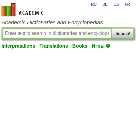
RU
DE
ES
FR
en-academic.com
Academic Dictionaries and Encyclopedias
Search!
Interpretations
Translations
Books
Игры ⚽