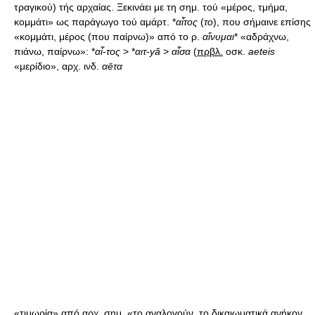
τραγικού) τής αρχαίας. Ξεκινάει με τη σημ. τού «μέρος, τμήμα,
κομμάτι» ως παράγωγο τού αμάρτ. *
αἶτος
(
το
), που σήμαινε επίσης
«κομμάτι, μέρος (που παίρνω)» από το ρ.
αἴνυμαι
* «αδράχνω,
πιάνω, παίρνω»: *
αἶ
-
τος
> *
αιτ
-
y
ӑ
>
αἶσα
(
πρβλ.
οσκ.
aeteis
«μερίδιο», αρχ. ινδ.
α
ē
τα
«τιμωρία» από αρχ. σημ. «το αναλογούν, το δικαιωματικά ανήκον