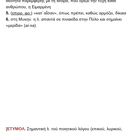
θεότητα παρεμφερής με τη Μοίρα, που ορίζει την τύχη κάθε
ανθρώπου, η Ειμαρμένη
5.
(
επιρρ. φρ.
) «κατ’ αἶσαν», όπως πρέπει, καθώς αρμόζει, δίκαια
6.
στη Μυκην. η λ. απαντά σε πινακίδα στην Πύλο και σημαίνει
«μερίδα» (
ai
-
sa
).
[
ΕΤΥΜΟΛ.
Σημαντική λ. τού ποιητικού λόγου (επικού, λυρικού,