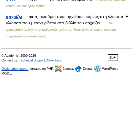
классических древностей
αρχαΐζω
— άισα, μιμούμαι τους αρχαίους, κυρίως στη γλώσσα: Η
γλώσσα που μεταχειρίζεται στο βιβλίο του αρχαΐζει …
Νέο
ερμηνευτικό λεξικό της νεοελληνικής γλώσσας (Новый толковании словарь
современного греческого)
© Academic, 2000-2026
18+
Contact us:
Technical Support
,
Advertising
Dictionaries export
, created on PHP,
Joomla,
Drupal,
WordPress,
MODx.