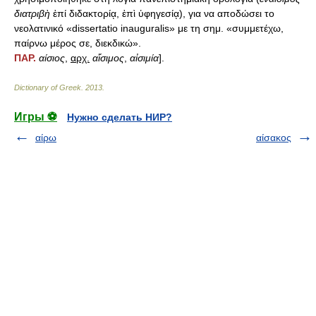
διατριβὴ
ἐπί διδακτορίᾳ, ἐπὶ ὑφηγεσίᾳ), για να αποδώσει το
νεολατινικό «dissertatio inauguralis» με τη σημ. «συμμετέχω,
παίρνω μέρος σε, διεκδικώ».
ΠΑΡ.
αίσιος
,
αρχ.
αἴσιμος
,
αἰσιμία
].
Dictionary of Greek
.
2013
.
Игры ⚽
Нужно сделать НИР?
αίρω
αίσακος