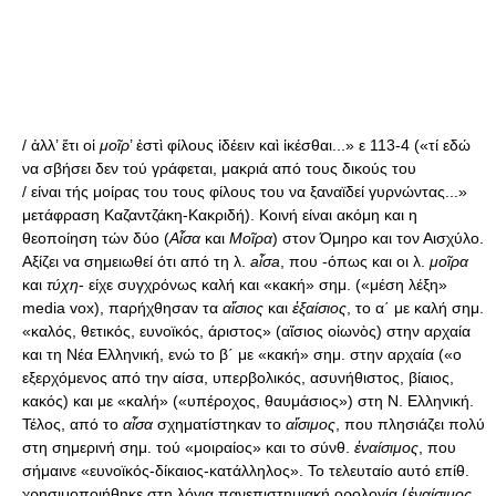
/ ἀλλ’ ἔτι οἱ
μοῖρ
’ ἐστὶ φίλους ἰδέειν καὶ ἱκέσθαι...» ε 113-4 («τί εδώ
να σβήσει δεν τού γράφεται, μακριά από τους δικούς του
/ είναι τής μοίρας του τους φίλους του να ξαναϊδεί γυρνώντας...»
μετάφραση Καζαντζάκη-Κακριδή). Κοινή είναι ακόμη και η
θεοποίηση τών δύο (
Αἷσα
και
Μοῖρα
) στον Όμηρο και τον Αισχύλο.
Αξίζει να σημειωθεί ότι από τη λ.
aἶσa
, που -όπως και οι λ.
μοῖρα
και
τύχη
- είχε συγχρόνως καλή και «κακή» σημ. («μέση λέξη»
media vox), παρήχθησαν τα
αἴσιος
και
ἐξαίσιος
, το α΄ με καλή σημ.
«καλός, θετικός, ευνοϊκός, άριστος» (αἴσιος οἰωνὸς) στην αρχαία
και τη Νέα Ελληνική, ενώ το β΄ με «κακή» σημ. στην αρχαία («ο
εξερχόμενος από την αίσα, υπερβολικός, ασυνήθιστος, βίαιος,
κακός) και με «καλή» («υπέροχος, θαυμάσιος») στη Ν. Ελληνική.
Τέλος, από το
αἶσα
σχηματίστηκαν το
αἴσιμος
, που πλησιάζει πολύ
στη σημερινή σημ. τού «μοιραίος» και το σύνθ.
ἐναίσιμος
, που
σήμαινε «ευνοϊκός-δίκαιος-κατάλληλος». Το τελευταίο αυτό επίθ.
χρησιμοποιήθηκε στη λόγια πανεπιστημιακή ορολογία (
ἐναίσιμος