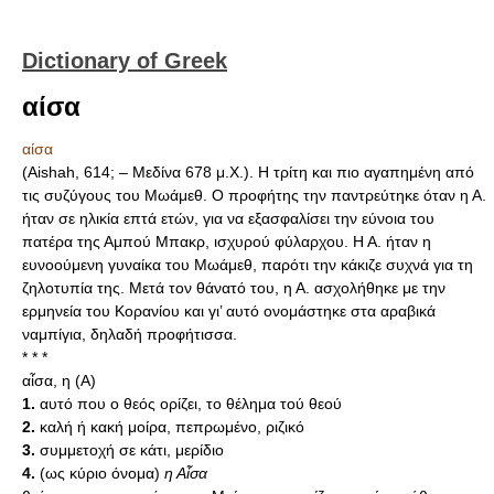
Dictionary of Greek
αίσα
αίσα
(Aishah, 614; – Μεδίνα 678 μ.X.). Η τρίτη και πιο αγαπημένη από
τις συζύγους του Μωάμεθ. Ο προφήτης την παντρεύτηκε όταν η Α.
ήταν σε ηλικία επτά ετών, για να εξασφαλίσει την εύνοια του
πατέρα της Αμπού Μπακρ, ισχυρού φύλαρχου. Η Α. ήταν η
ευνοούμενη γυναίκα του Μωάμεθ, παρότι την κάκιζε συχνά για τη
ζηλοτυπία της. Μετά τον θάνατό του, η Α. ασχολήθηκε με την
ερμηνεία του Κορανίου και γι’ αυτό ονομάστηκε στα αραβικά
ναμπίγια, δηλαδή προφήτισσα.
* * *
αἶσα, η (Α)
1.
αυτό που ο θεός ορίζει, το θέλημα τού θεού
2.
καλή ή κακή μοίρα, πεπρωμένο, ριζικό
3.
συμμετοχή σε κάτι, μερίδιο
4.
(ως κύριο όνομα)
η Αἶσα