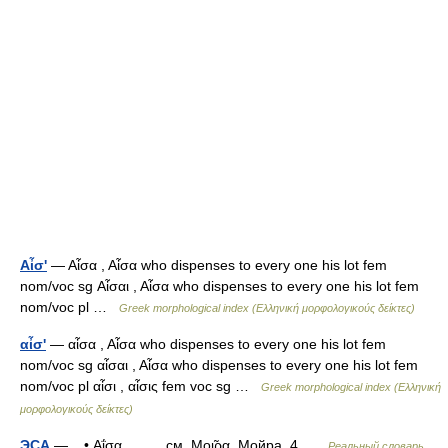
Αἶσ'
— Αἶσα , Αἶσα who dispenses to every one his lot fem
nom/voc sg Αἶσαι , Αἶσα who dispenses to every one his lot fem
nom/voc pl …
Greek morphological index (Ελληνική μορφολογικούς δείκτες)
αἶσ'
— αἶσα , Αἶσα who dispenses to every one his lot fem
nom/voc sg αἶσαι , Αἶσα who dispenses to every one his lot fem
nom/voc pl αἶσι , αἶσις fem voc sg …
Greek morphological index (Ελληνική
μορφολογικούς δείκτες)
ЭСА
— • Αΐσα, см. Μοι̃ρα, Мойра, 4 …
Реальный словарь